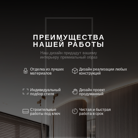
ПРЕИМУЩЕСТВА
НАШЕЙ РАБОТЫ
Наш дизайн придадут вашему
интерьеру премиальный образ
Отделка из лучших
Дизайн реализации любых
материалов
конструкций
Индивидуальный
Дизайн проект
подбор стиля
продуманный
Строительные
Чистая и быстрая
работы под ключ
работа в срок