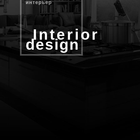
интерьер
Interior
design