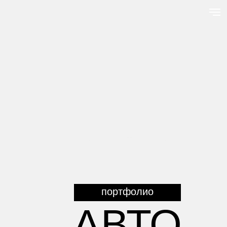
Заказать сайт на Тильде для
проката авто, тюнинг-ателье,
детелинга, мастерских, лизинга
портфолио
АВТО