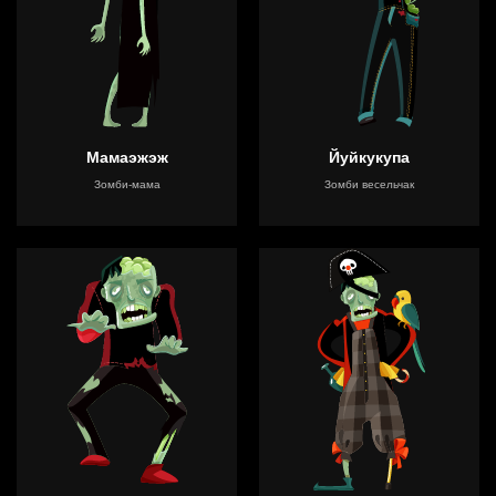
Мамаэжэж
Йуйкукупа
Зомби-мама
Зомби весельчак