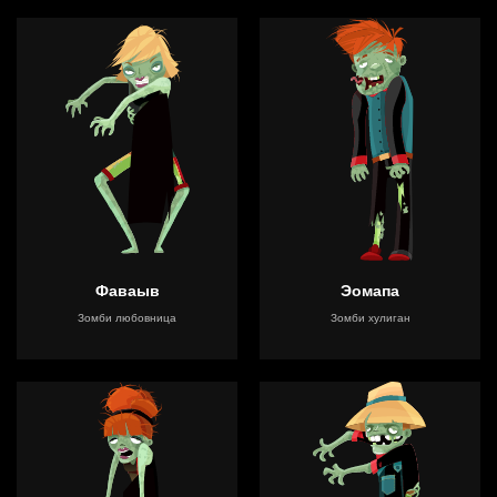
Фаваыв
Эомапа
Зомби любовница
Зомби хулиган