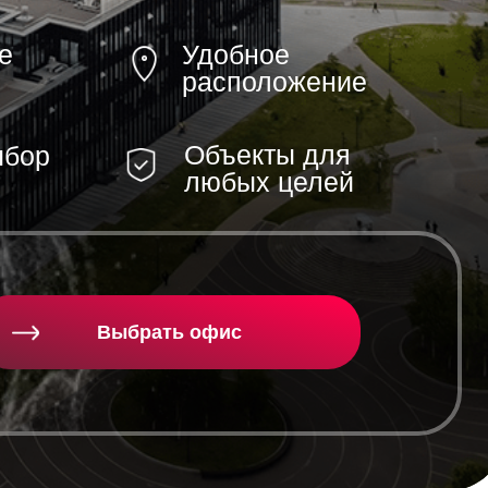
е
Удобное
расположение
Объекты для
ыбор
любых целей
Выбрать офис