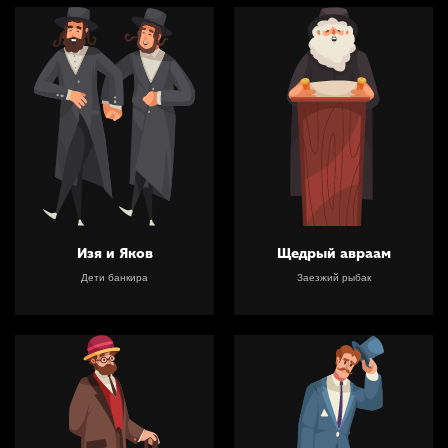
Изя и Яков
Щедрый авраам
Дети банкира
Заезжий рыбак