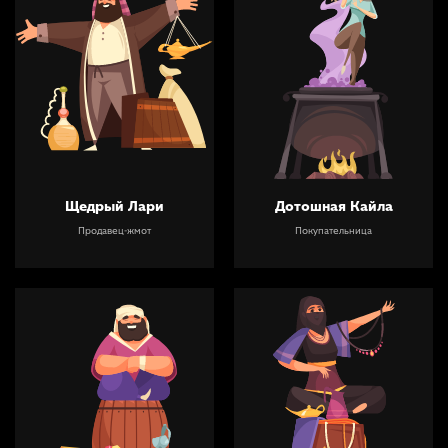
Щедрый Лари
Дотошная Кайла
Продавец-жмот
Покупательница