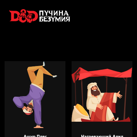
Ашур Пляс
Нагревающий Адид