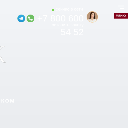
cейчас в сети
+
7 800 600
МЕНЮ
оставить заявку
54 52
СКОМ