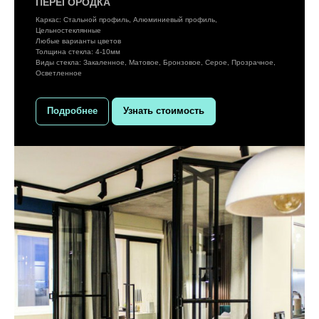
ПЕРЕГОРОДКА
Каркас: Стальной профиль, Алюминиевый профиль,
Цельностеклянные
Любые варианты цветов
Толщина стекла: 4-10мм
Виды стекла: Закаленное, Матовое, Бронзовое, Серое, Прозрачное,
Осветленное
Подробнее
Узнать стоимость