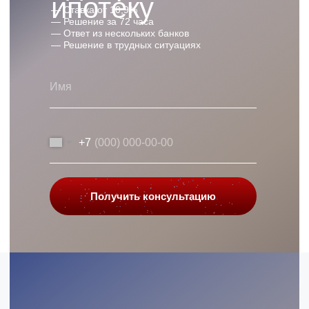
ипотеку
— Ставка от 10,9%
— Решение за 72 часа
— Ответ из нескольких банков
— Решение в трудных ситуациях
+7
Получить консультацию