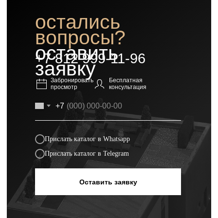
остались
вопросы?
оставить
+7 812 999-11-96
заявку
Забронировать
Бесплатная
просмотр
консультация
+7
Прислать каталог в Whatsapp
Прислать каталог в Telegram
Оставить заявку