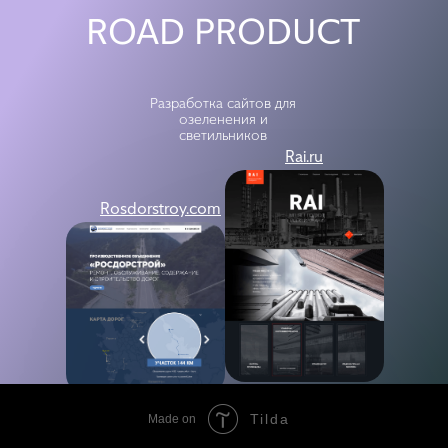
ROAD PRODUCT
Разработка сайтов для
озеленения и
светильников
Rai.ru
Rosdorstroy.com
Tilda
Made on