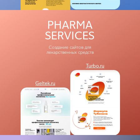
PHARMA
SERVICES
Создание сайтов для
лекарственных средств
Turbo.ru
Geltek.ru
Rai.ru
Rosdorstroy