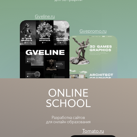
Gveline.ru
Gvepromo.ru
Tomato
Schooleng
ONLINE
SCHOOL
Разработка сайтов
для онлайн образования
Tomato.ru