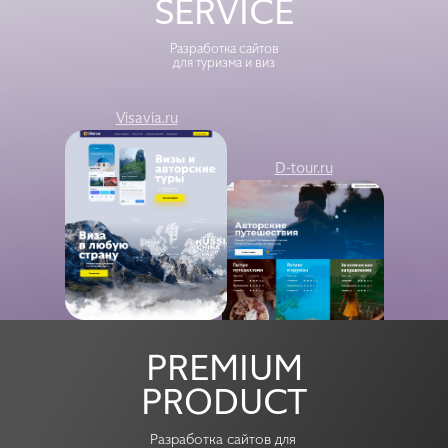
SERVICE
Разработка сайтов
для туризма и виз
Visavia.ru
D-tour.ru
Regal
Overseas
PREMIUM
PRODUCT
Разработка сайтов для