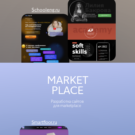
Schooleng.ru
Smartfloor
Macademy.ru
MARKET
PLACE
Разработка сайтов
для marketplace
Smartfloor.ru