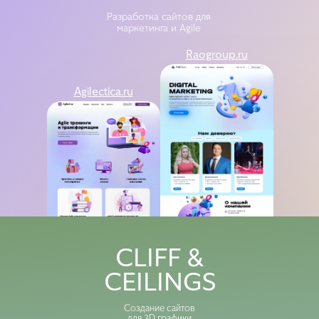
Разработка сайтов для
маркетинга и Agile
Raogroup.ru
Agilectica.ru
Gveline
Gvepromo
CLIFF &
CEILINGS
Создание сайтов
для 3D графики