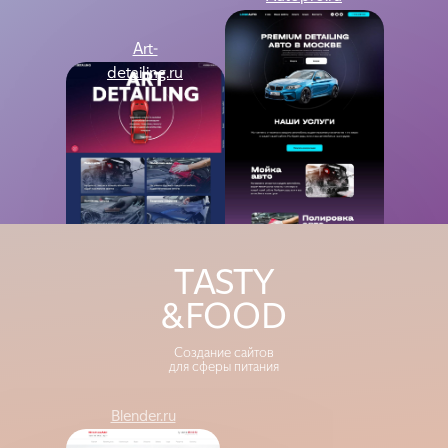
Art-
detailing.ru
Blender
Ryvita
TASTY
&FOOD
Создание сайтов
для сферы питания
Blender.ru