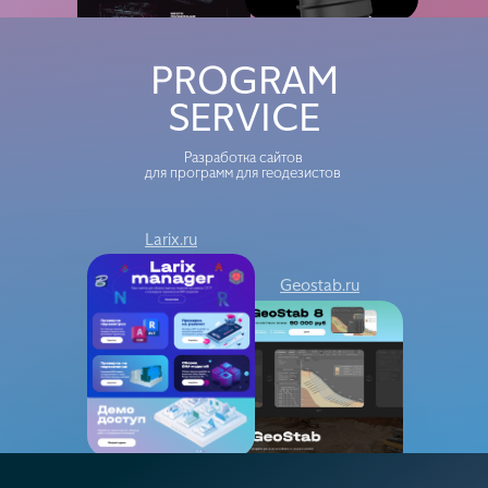
PROGRAM
SERVICE
Разработка сайтов
для программ для геодезистов
Larix.ru
Geostab.ru
Robonet
Mdirect