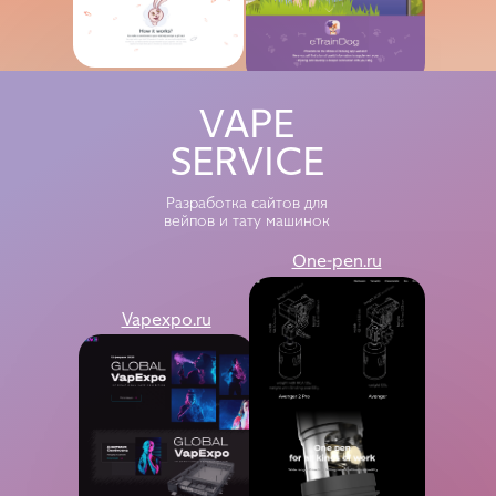
One-pen
Vapexpo
VAPE
SERVICE
Разработка сайтов для
вейпов и тату машинок
One-pen.ru
Vapexpo.ru
Larix
Geostab