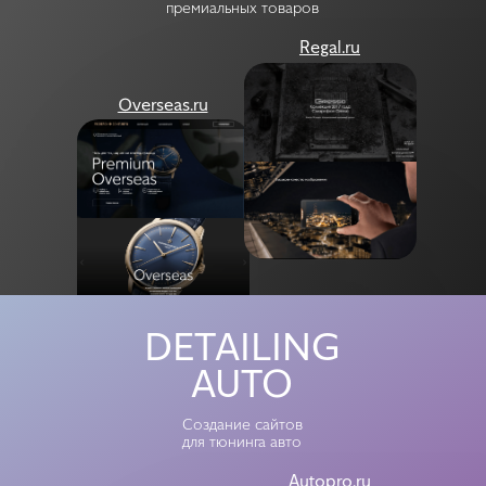
премиальных товаров
Regal.ru
Overseas.ru
Autopro
Art-detailing
DETAILING
AUTO
Создание сайтов
для тюнинга авто
Autopro.ru