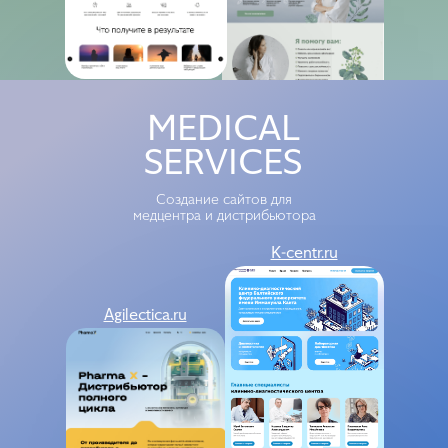
K-centr
Pharma-x
MEDICAL
SERVICES
Создание сайтов для
медцентра и дистрибьютора
K-centr.ru
Agilectica.ru
Turbo
Geltek