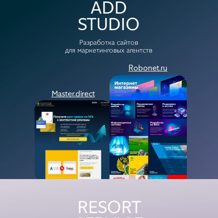
ADD
STUDIO
Разработка сайтов
для маркетинговых агентств
Robonet.ru
Master.direct
Visavia.ru
D-tour.ru
RESORT