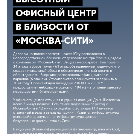
ОФИСНЫЙ ЦЕНТР
В БЛИЗОСТИ ОТ
«МОСКВА-СИТИ»
Деловой комплекс премиум-класса iCity расположен в
непосредственной близости от делового центра Москвы, рядом
с комплексом "Москва-Сити". Это два небоскреба Time Tower -
34 этажа и Space Tower - 61 этаж, объединенные подиумом, что
создает уникальный образ и обеспечивает легкий доступ к
обоим зданиям. В зданиях расположены офисы, ритейл и
парковка (6 этажей). Строительство планируется завершить в
2024 году. Проект общей площадью 230 000 м2. iCITY
предоставляет небольшие офисы от 194 м2 - это преимущество
перед другими бизнес-центрами.
У офисного центра отличная и удачная локация. До м. Шелепиха
всего 5 минут пешком. Есть также подземный переход к
Москва-Сити в 12 минутах ходьбы. С эстакады ТТК имеется
отдельный въезд и выезд на паркинг. Развитая инфраструктура
всего района, внутренняя инфраструктура центра -
безусловные достоинства айСити.
В подиуме (8 этажей) размещаются фитнес-центр, зона workout,
лаундж-зона и несколько уровней парковки. Внутренняя