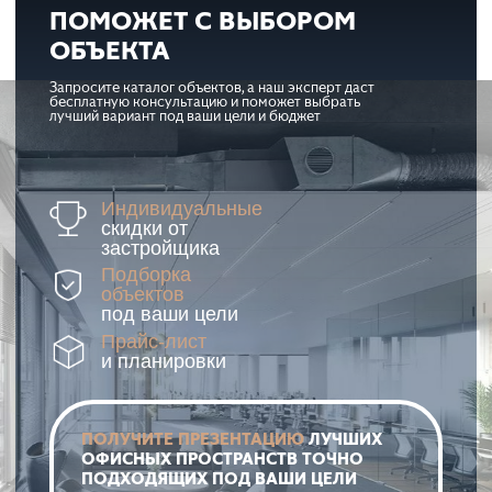
ПОМОЖЕТ С ВЫБОРОМ
ОБЪЕКТА
Запросите каталог объектов, а наш эксперт даст
бесплатную консультацию и поможет выбрать
лучший вариант под ваши цели и бюджет
Индивидуальные
скидки от
застройщика
Подборка
объектов
под ваши цели
Прайс-лист
и планировки
ПОЛУЧИТЕ ПРЕЗЕНТАЦИЮ
ЛУЧШИХ
ОФИСНЫХ ПРОСТРАНСТВ ТОЧНО
ПОДХОДЯЩИХ ПОД ВАШИ ЦЕЛИ