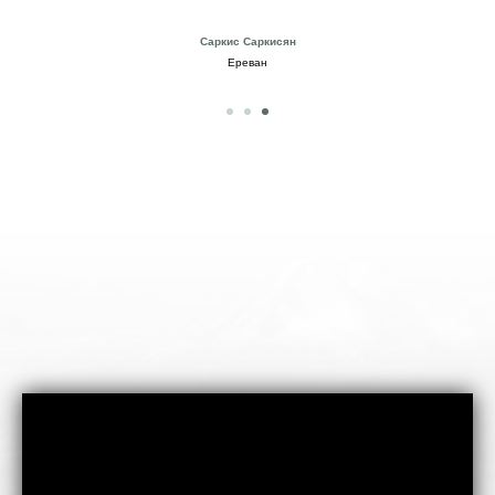
Саркис Саркисян
Ереван