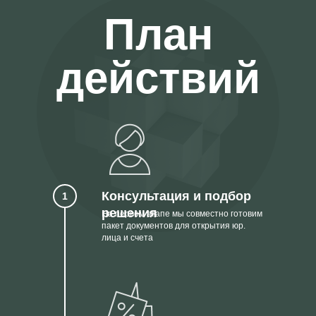
План
действий
Консультация и подбор
1
решения
На первом этапе мы совместно готовим
пакет документов для открытия юр.
лица и счета