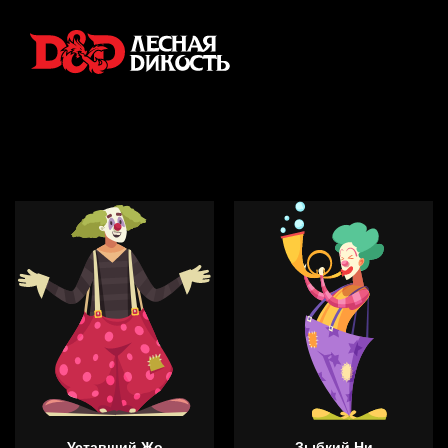
Уставший Жо
Зыбкий Ни