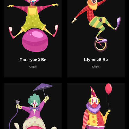
Прыгучий Ви
Щуплый Би
Клоун
Клоун