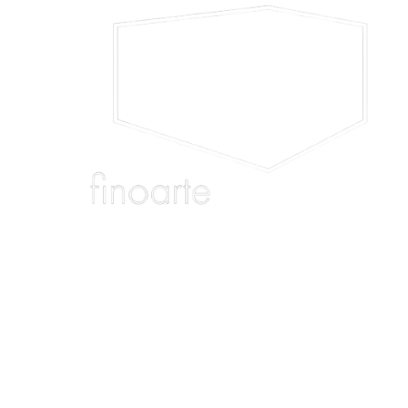
d
i
Рестораны
Офисы
Гастробары и
Кафе и бистро
Архитектура
Га