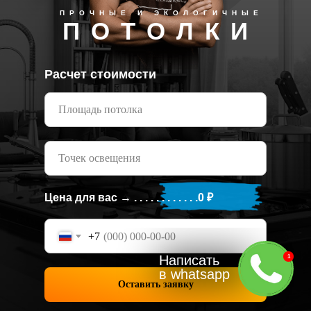
ПРОЧНЫЕ И ЭКОЛОГИЧНЫЕ
П О Т О Л К И
Расчет стоимости
Площадь потолка
Точек освещения
Цена для вас → . . . . . . . . . . . .
0
₽
+7
Написать
1
в whatsapp
Оставить заявку