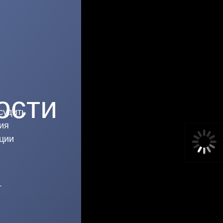
ости
судить
ия
ции