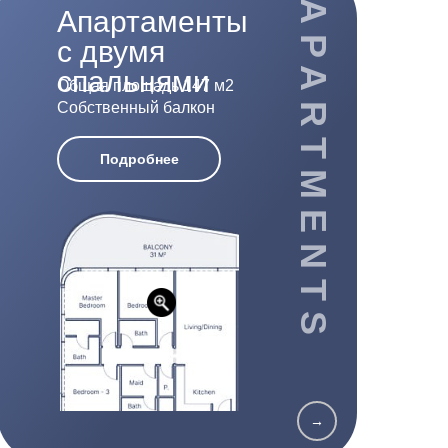
APARTMENTS
Апартаменты
с двумя
спальнями
Общая площадь 147 м2
Собственный балкон
Подробнее
→