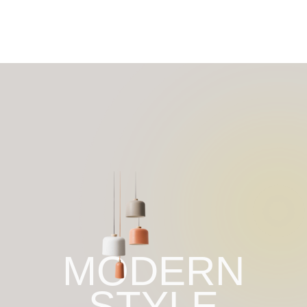
DA
CO
MODERN
STYLE