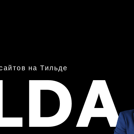
ILDA
сайтов на Тильде
от