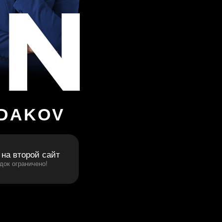
GN
ODAKOV
 на второй сайт
док ограничено!