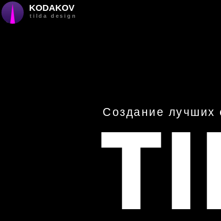
KODAKOV
tilda design
T
Создание лучших 
Дмитрия Кодакова